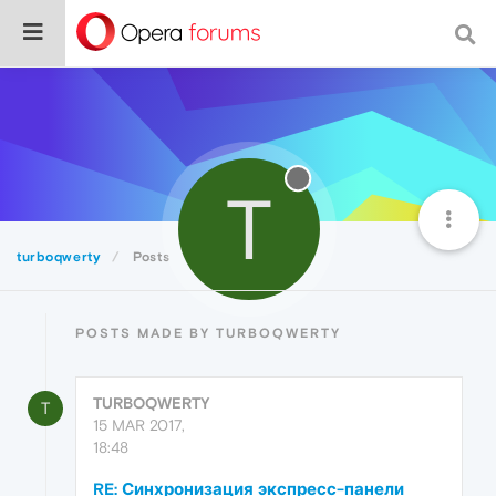
T
turboqwerty
Posts
POSTS MADE BY TURBOQWERTY
TURBOQWERTY
T
15 MAR 2017,
18:48
RE: Синхронизация экспресс-панели