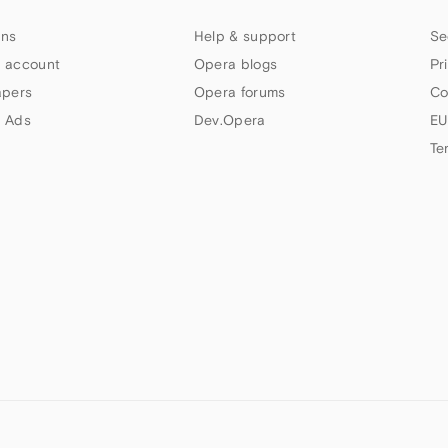
ns
Help & support
Se
 account
Opera blogs
Pr
apers
Opera forums
Co
 Ads
Dev.Opera
EU
Te