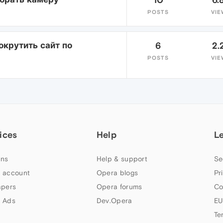
POSTS
VIE
окрутить сайт по
6
2.
POSTS
VIE
ices
Help
L
ns
Help & support
Se
 account
Opera blogs
Pr
apers
Opera forums
Co
 Ads
Dev.Opera
EU
Te