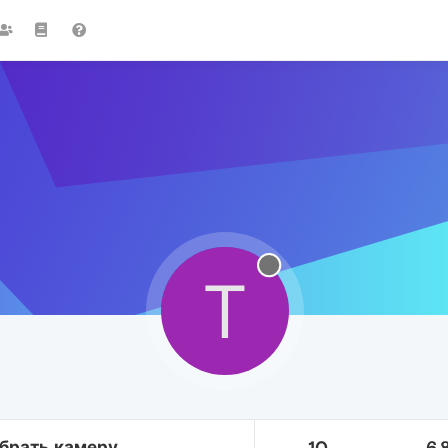
T
ыбрать камеру
10
6.