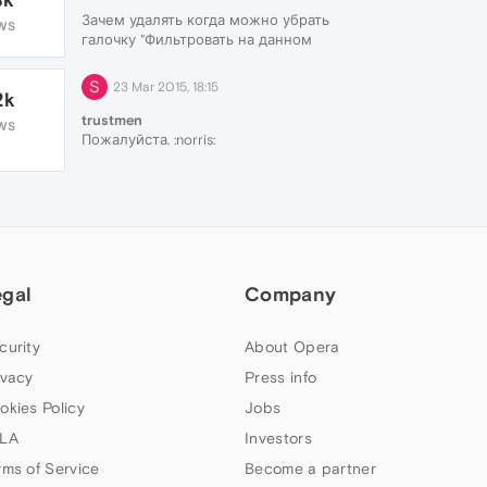
Зачем удалять когда можно убрать
WS
галочку "Фильтровать на данном
сайте" o_O
S
23 Mar 2015, 18:15
2k
trustmen
WS
Пожалуйста. :norris:
egal
Company
curity
About Opera
ivacy
Press info
okies Policy
Jobs
LA
Investors
rms of Service
Become a partner