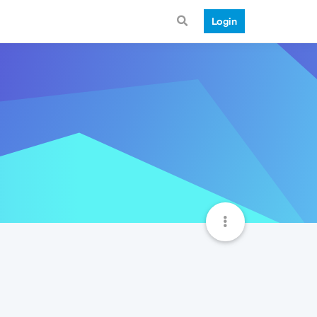
Login