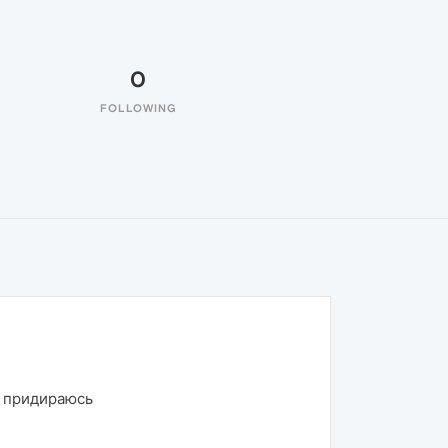
0
FOLLOWING
к придираюсь