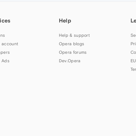
ices
Help
L
ns
Help & support
Se
 account
Opera blogs
Pr
apers
Opera forums
Co
 Ads
Dev.Opera
EU
Te