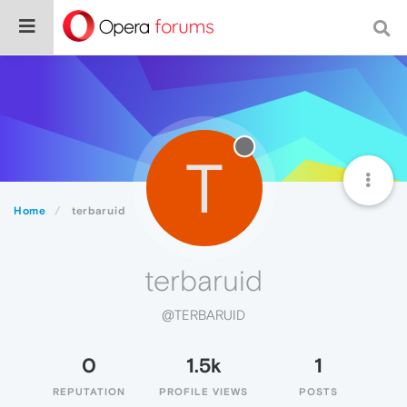
T
Home
terbaruid
terbaruid
@TERBARUID
0
1.5k
1
REPUTATION
PROFILE VIEWS
POSTS