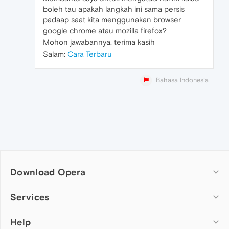
boleh tau apakah langkah ini sama persis
padaap saat kita menggunakan browser
google chrome atau mozilla firefox?
Mohon jawabannya. terima kasih
Salam:
Cara Terbaru
Bahasa Indonesia
Download Opera
Computer browsers
Services
Opera for Windows
Help
Add-ons
Opera for Mac