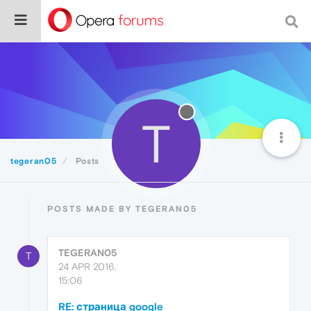
T
tegeran05
Posts
POSTS MADE BY TEGERAN05
TEGERAN05
T
24 APR 2016,
15:06
RE: страница google