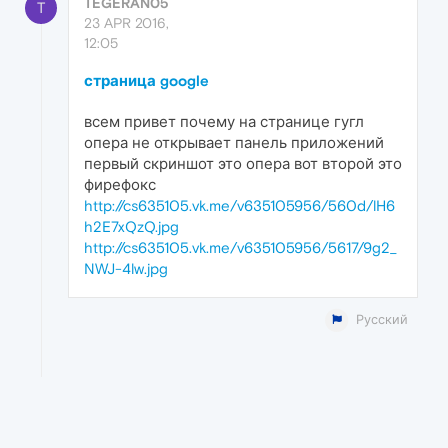
TEGERAN05
T
23 APR 2016,
12:05
страница google
всем привет почему на странице гугл
опера не открывает панель приложений
первый скриншот это опера вот второй это
фирефокс
http://cs635105.vk.me/v635105956/560d/lH6
h2E7xQzQ.jpg
http://cs635105.vk.me/v635105956/5617/9g2_
NWJ-4lw.jpg
Русский