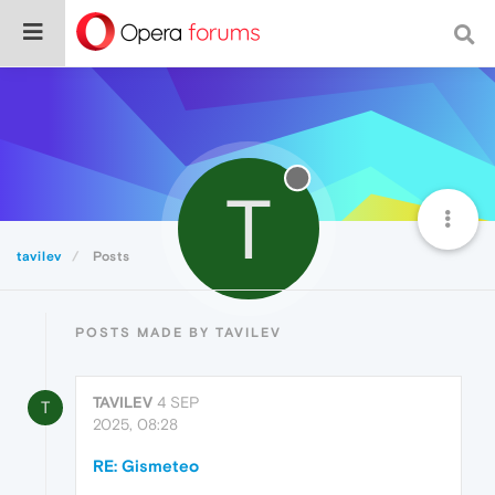
T
tavilev
Posts
POSTS MADE BY TAVILEV
TAVILEV
4 SEP
T
2025, 08:28
RE: Gismeteo