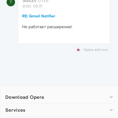
TAVILEV
13 FEB
T
2020, 09:37
RE: Gmail Notifier
Не работает расширение!
Opera add-ons
Download Opera
Computer browsers
Services
Opera for Windows