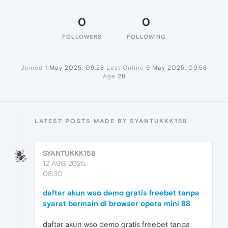
0
0
FOLLOWERS
FOLLOWING
Joined
1 May 2025, 09:28
Last Online
9 May 2025, 09:56
Age
28
LATEST POSTS MADE BY SYANTUKKK158
SYANTUKKK158
12 AUG 2025,
08:30
daftar akun wso demo gratis freebet tanpa
syarat bermain di browser opera mini 88
daftar akun wso demo gratis freebet tanpa