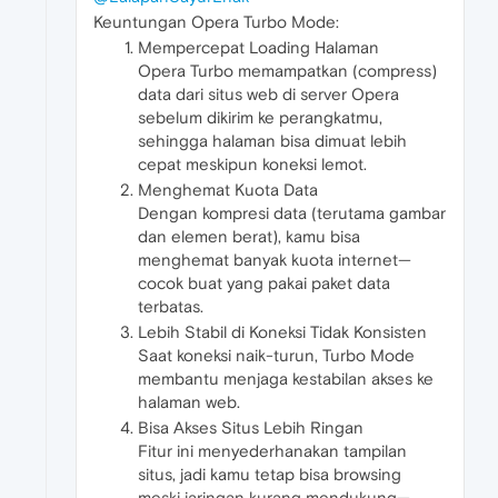
Keuntungan Opera Turbo Mode:
Mempercepat Loading Halaman
Opera Turbo memampatkan (compress)
data dari situs web di server Opera
sebelum dikirim ke perangkatmu,
sehingga halaman bisa dimuat lebih
cepat meskipun koneksi lemot.
Menghemat Kuota Data
Dengan kompresi data (terutama gambar
dan elemen berat), kamu bisa
menghemat banyak kuota internet—
cocok buat yang pakai paket data
terbatas.
Lebih Stabil di Koneksi Tidak Konsisten
Saat koneksi naik-turun, Turbo Mode
membantu menjaga kestabilan akses ke
halaman web.
Bisa Akses Situs Lebih Ringan
Fitur ini menyederhanakan tampilan
situs, jadi kamu tetap bisa browsing
meski jaringan kurang mendukung—