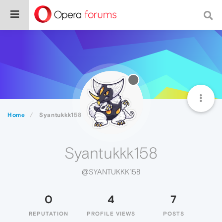
Home
Syantukkk158
Syantukkk158
@SYANTUKKK158
0
4
7
REPUTATION
PROFILE VIEWS
POSTS