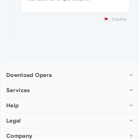
Español
Download Opera
Computer browsers
Services
Opera for Windows
Help
Add-ons
Opera for Mac
Opera account
Opera for Linux
Legal
Wallpapers
Help & support
Opera beta version
Opera Ads
Opera blogs
Opera USB
Company
Opera forums
Security
Mobile browsers