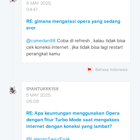
6 MAY 2025,
04:47
RE: gimana mengatasi opera yang sedang
eror
@csmedan88
Coba di refresh , kalau tidak bisa
cek koneksi internet , jika tidak bisa lagi restart
perangkat kamu
Bahasa Indonesia
SYANTUKKK158
5 MAY 2025,
06:08
RE: Apa keuntungan menggunakan Opera
dengan fitur Turbo Mode saat mengakses
internet dengan koneksi yang lambat?
@LalapanSayurEnak