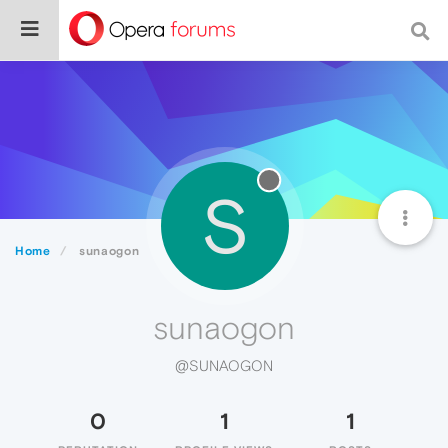
S
Home
sunaogon
sunaogon
@SUNAOGON
0
1
1