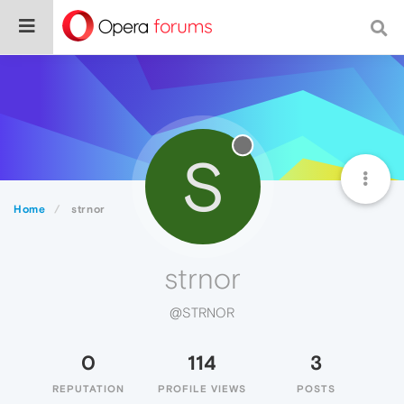
S
Home
strnor
strnor
@STRNOR
0
114
3
REPUTATION
PROFILE VIEWS
POSTS