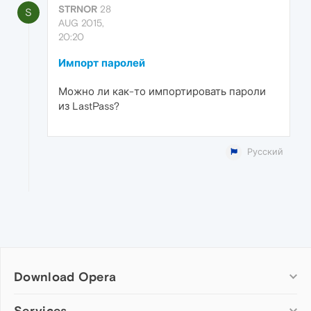
STRNOR
28
S
AUG 2015,
20:20
Импорт паролей
Можно ли как-то импортировать пароли
из LastPass?
Русский
Download Opera
Computer browsers
Services