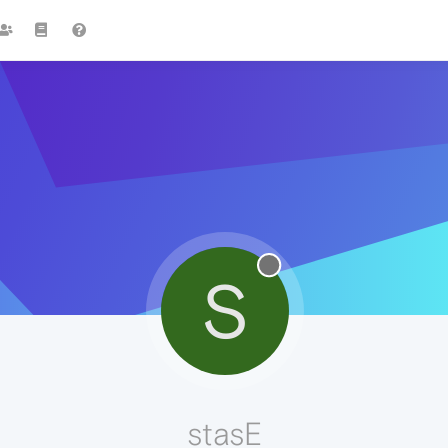
S
stasE