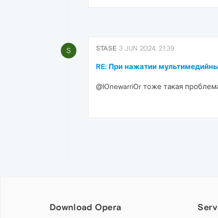
STASE
3 JUN 2024, 21:39
S
RE: При нажатии мультимедийны
@l0newarri0r тоже такая проблем
Download Opera
Serv