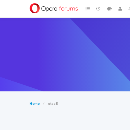
Home
stasE