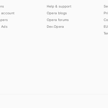
ns
Help & support
Se
 account
Opera blogs
Pr
apers
Opera forums
Co
 Ads
Dev.Opera
EU
Te