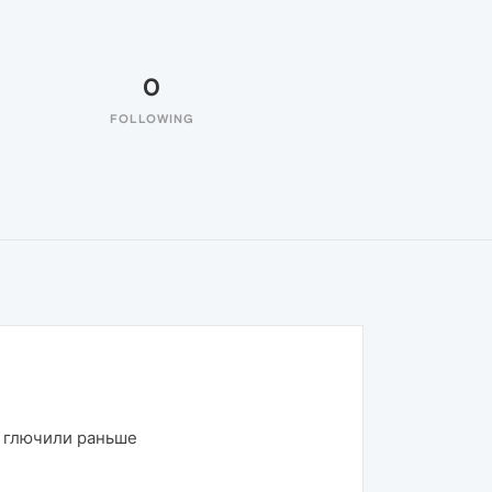
0
FOLLOWING
е глючили раньше