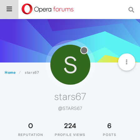
S
Home
stars67
stars67
@STARS67
0
224
6
REPUTATION
PROFILE VIEWS
POSTS