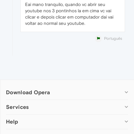
Eai mano tranquilo, quando vc abrir seu
youtube nos 3 pontinhos la em cima vc vai
clicar e depois clicar em computador dai vai
voltar ao normal seu youtube.
Português
Download Opera
Computer browsers
Services
Opera for Windows
Help
Add-ons
Opera for Mac
Opera account
Opera for Linux