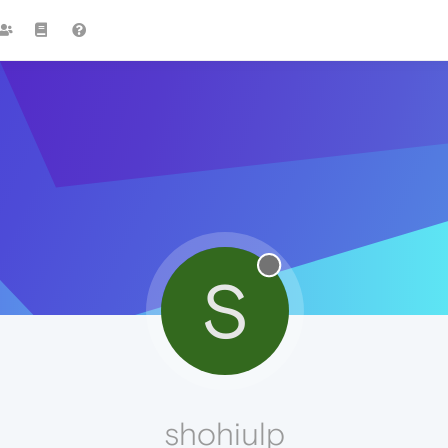
S
shohiulp