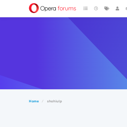
Home
shohiulp