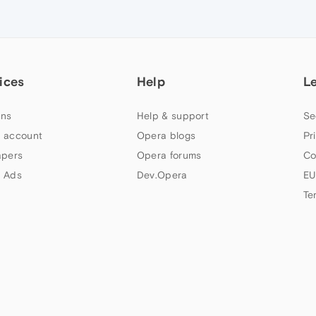
ices
Help
L
ns
Help & support
Se
 account
Opera blogs
Pr
apers
Opera forums
Co
 Ads
Dev.Opera
EU
Te