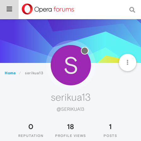
S
Home
serikua13
serikua13
@SERIKUA13
0
18
1
REPUTATION
PROFILE VIEWS
POSTS