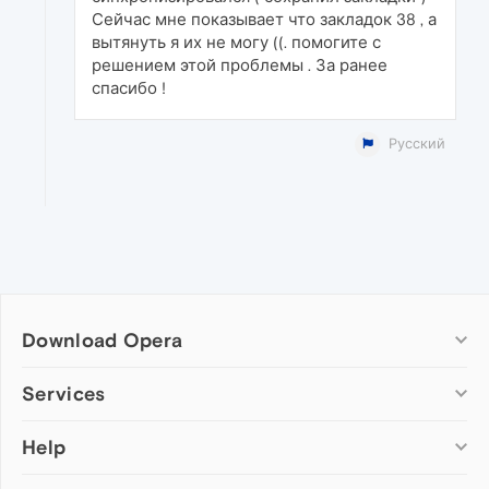
Сейчас мне показывает что закладок 38 , а
вытянуть я их не могу ((. помогите с
решением этой проблемы . За ранее
спасибо !
Русский
Download Opera
Computer browsers
Services
Opera for Windows
Help
Add-ons
Opera for Mac
Opera account
Opera for Linux