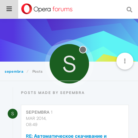
S
sepembra
Posts
POSTS MADE BY SEPEMBRA
SEPEMBRA
1
S
MAR 2014,
08:49
RE: Автоматическое скачивание и