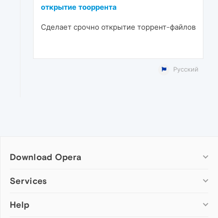
открытие тооррента
Сделает срочно открытие торрент-файлов
Русский
Download Opera
Computer browsers
Services
Opera for Windows
Help
Add-ons
Opera for Mac
Opera account