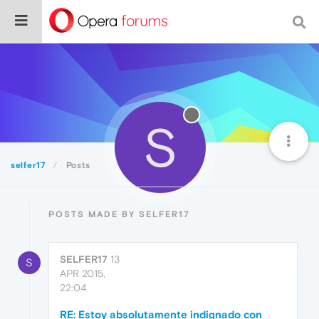
S
selfer17
Posts
POSTS MADE BY SELFER17
SELFER17
13
S
APR 2015,
22:04
RE: Estoy absolutamente indignado con