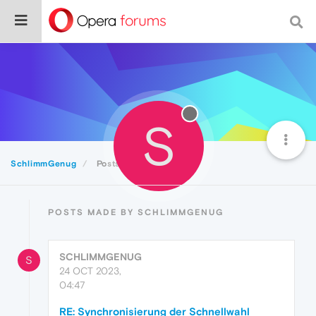
S
SchlimmGenug
Posts
POSTS MADE BY SCHLIMMGENUG
SCHLIMMGENUG
S
24 OCT 2023,
04:47
RE: Synchronisierung der Schnellwahl