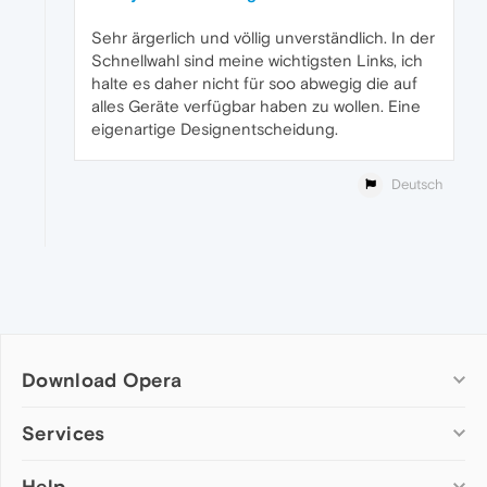
Sehr ärgerlich und völlig unverständlich. In der
Schnellwahl sind meine wichtigsten Links, ich
halte es daher nicht für soo abwegig die auf
alles Geräte verfügbar haben zu wollen. Eine
eigenartige Designentscheidung.
Deutsch
Download Opera
Computer browsers
Services
Opera for Windows
Help
Add-ons