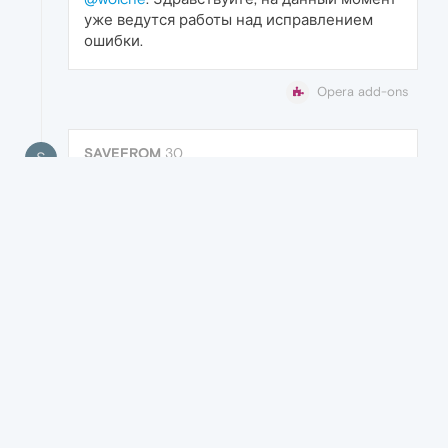
уже ведутся работы над исправлением
ошибки.
Opera add-ons
SAVEFROM
30
S
MAR 2020,
12:12
RE: SaveFrom.net helper
@vpr2k1
: Здравствуйте, для того, чтобы мы
могли узнать у вас больше информации,
пожалуйста, свяжитесь
с нами по адресу
support@savefrom.net
Opera add-ons
SAVEFROM
23