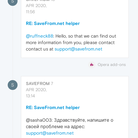
S
APR 2020,
11:56
RE: SaveFrom.net helper
@ruffneck88
: Hello, so that we can find out
more information from you, please contact
contact us at
support@savefrom.net
Opera add-ons
SAVEFROM
7
S
APR 2020,
13:14
RE: SaveFrom.net helper
@sasha003: Здравствуйте, напишите о
своей проблеме на адрес:
support@savefrom.net