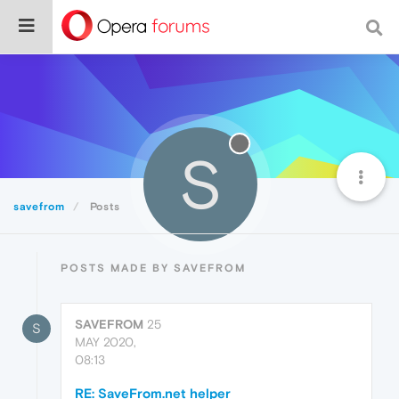
S
savefrom
Posts
POSTS MADE BY SAVEFROM
SAVEFROM
25
S
MAY 2020,
08:13
RE: SaveFrom.net helper