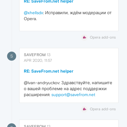
RE: SaveFrom.net helper
@xhellsdx
: Исправили, ждём модерации от
Opera.
Opera add-ons
SAVEFROM
13
S
APR 2020, 11:57
RE: SaveFrom.net helper
@ivan-andryuckov: Здравствуйте, напишите
о вашей проблеме на адрес поддержки
расширения:
support@savefrom.net
Opera add-ons
SAVEFROM
13