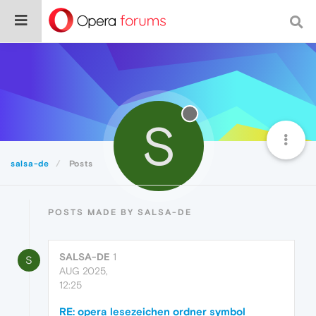
S
salsa-de
Posts
POSTS MADE BY SALSA-DE
SALSA-DE
1
S
AUG 2025,
12:25
RE: opera lesezeichen ordner symbol