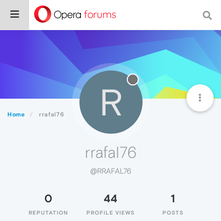
R
Home
rrafal76
rrafal76
@RRAFAL76
0
44
1
REPUTATION
PROFILE VIEWS
POSTS