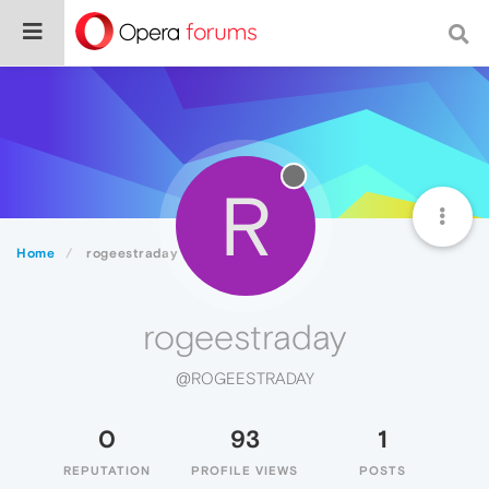
R
Home
rogeestraday
rogeestraday
@ROGEESTRADAY
0
93
1
REPUTATION
PROFILE VIEWS
POSTS