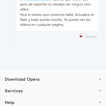
pero de repente no medejo ver ningun otro
video.
Hice lo mismo que comento falite. Actualice el
flash y todo quedo resulto. Ya puedo ver los
videos en cualquier pagina.
Español
Download Opera
Computer browsers
Services
Opera for Windows
Help
Add-ons
Opera for Mac