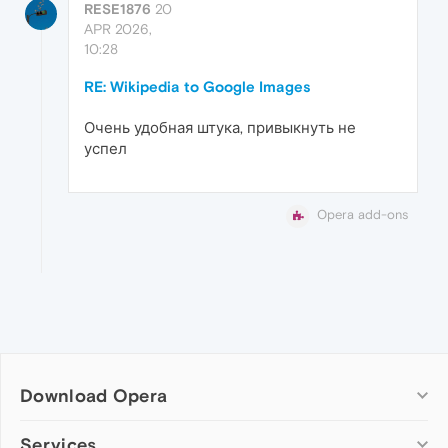
RESE1876
20
APR 2026,
10:28
RE: Wikipedia to Google Images
Очень удобная штука, привыкнуть не
успел
Opera add-ons
Download Opera
Computer browsers
Services