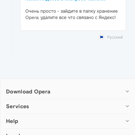
Очень просто - зайдите в папку хранение
Opera; удалите все что связано с Яндекс!
Русский
Download Opera
Computer browsers
Services
Opera for Windows
Help
Add-ons
Opera for Mac
Opera account
Opera for Linux