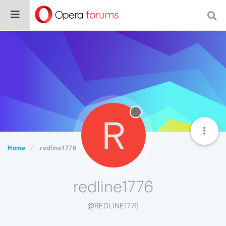
R
Home
redline1776
redline1776
@REDLINE1776