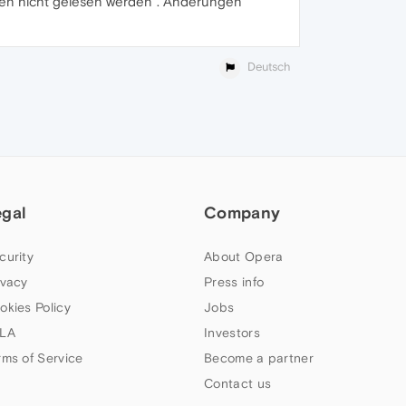
nnen nicht gelesen werden“. Änderungen
Deutsch
egal
Company
curity
About Opera
ivacy
Press info
okies Policy
Jobs
LA
Investors
rms of Service
Become a partner
Contact us