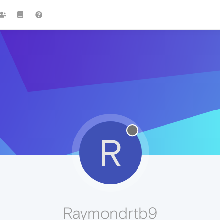
R
Raymondrtb9