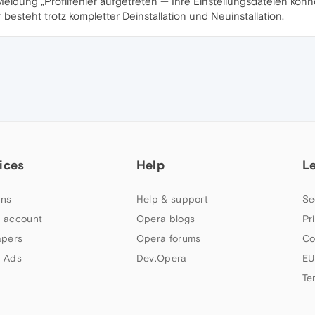
Meldung „Profilfehler aufgetreten — Ihre Einstellungsdateien kö
besteht trotz kompletter Deinstallation und Neuinstallation.
ices
Help
L
ns
Help & support
Se
 account
Opera blogs
Pr
apers
Opera forums
Co
 Ads
Dev.Opera
EU
Te