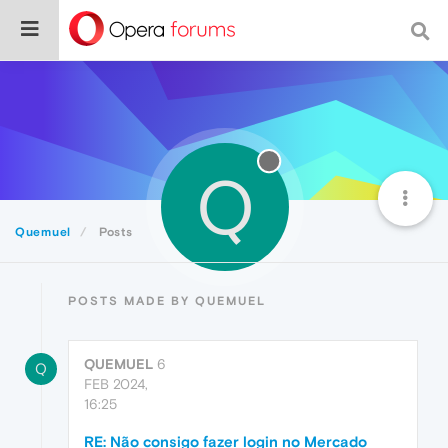
Q
Quemuel
Posts
POSTS MADE BY QUEMUEL
QUEMUEL
6
Q
FEB 2024,
16:25
RE: Não consigo fazer login no Mercado