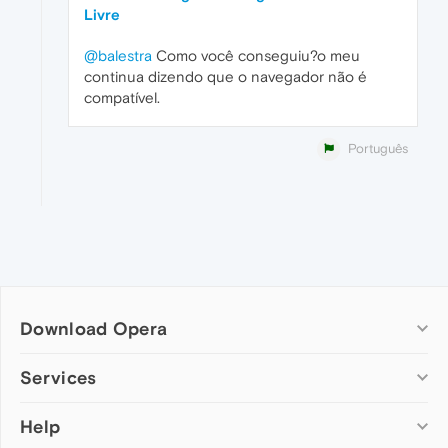
Livre
@balestra
Como você conseguiu?o meu
continua dizendo que o navegador não é
compatível.
Português
Download Opera
Computer browsers
Services
Opera for Windows
Help
Add-ons
Opera for Mac