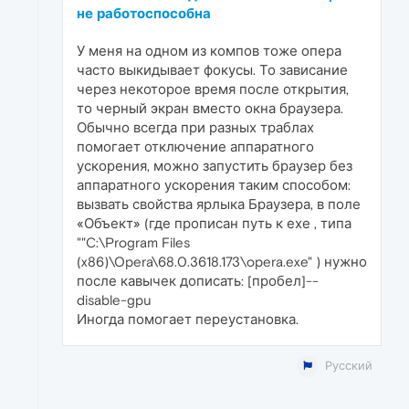
не работоспособна
У меня на одном из компов тоже опера
часто выкидывает фокусы. То зависание
через некоторое время после открытия,
то черный экран вместо окна браузера.
Обычно всегда при разных траблах
помогает отключение аппаратного
ускорения, можно запустить браузер без
аппаратного ускорения таким способом:
вызвать свойства ярлыка Браузера, в поле
«Объект» (где прописан путь к ехе , типа
""C:\Program Files
(x86)\Opera\68.0.3618.173\opera.exe" ) нужно
после кавычек дописать: [пробел]--
disable-gpu
Иногда помогает переустановка.
Русский