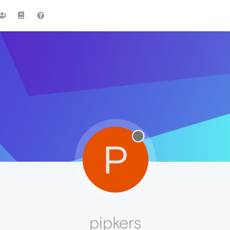
P
pipkers