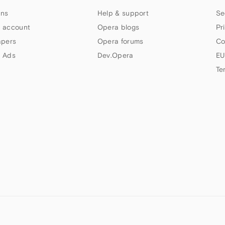
ns
Help & support
Se
 account
Opera blogs
Pr
apers
Opera forums
Co
 Ads
Dev.Opera
EU
Te