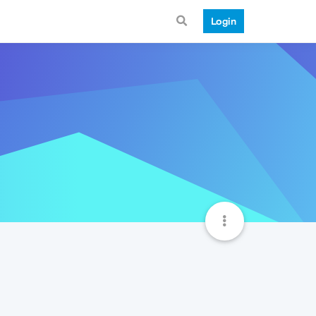
Login