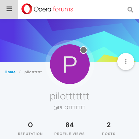
P
Home
pilottttttt
pilottttttt
@PILOTTTTTTT
0
84
2
REPUTATION
PROFILE VIEWS
POSTS