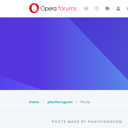
Home
phathienguom
Posts
POSTS MADE BY PHATHIENGUOM