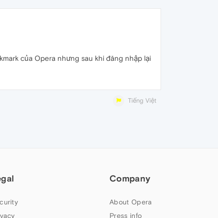
ookmark của Opera nhưng sau khi đăng nhập lại
Tiếng Việt
egal
Company
curity
About Opera
ivacy
Press info