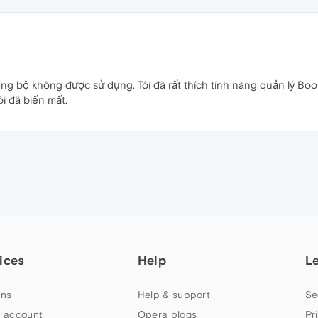
đồng bộ không được sử dụng. Tôi đã rất thích tính năng quản lý B
ôi đã biến mất.
ices
Help
L
ns
Help & support
Se
 account
Opera blogs
Pr