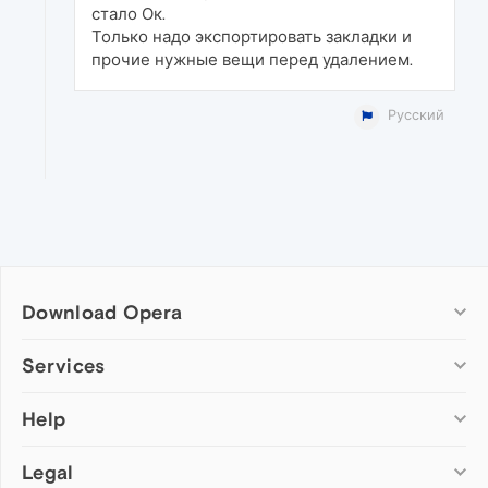
стало Ок.
Только надо экспортировать закладки и
прочие нужные вещи перед удалением.
Русский
Download Opera
Computer browsers
Services
Opera for Windows
Help
Add-ons
Opera for Mac
Opera account
Opera for Linux
Legal
Wallpapers
Help & support
Opera beta version