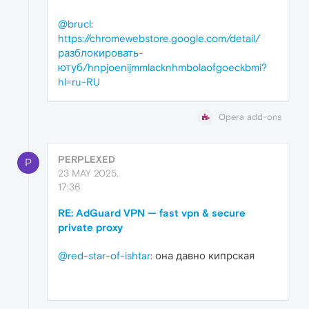
@brucl
:
https://chromewebstore.google.com/detail/
разблокировать-
ютуб/hnpjoenijmmlacknhmbolaofgoeckbmi?
hl=ru-RU
Opera add-ons
PERPLEXED
P
23 MAY 2025,
17:36
RE: AdGuard VPN — fast vpn & secure
private proxy
@red-star-of-ishtar
: она давно кипрская