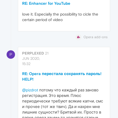
RE: Enhancer for YouTube
love it. Especially the possibility to cicle the
certain period of video
Opera add-ons
PERPLEXED
21
P
JUN 2020,
15:32
RE: Opera перестала сохранять пароль!
HELP!
@pizdrot
потому что каждый раз заново
регистрация. Это время. Плюс
периодически требуют всякие капчи, смс
и прочее (тот же твич). Да и нахрен мне
лишние сущности? Бритвой их. Просто в
папке опера зачем-то хранятся старые