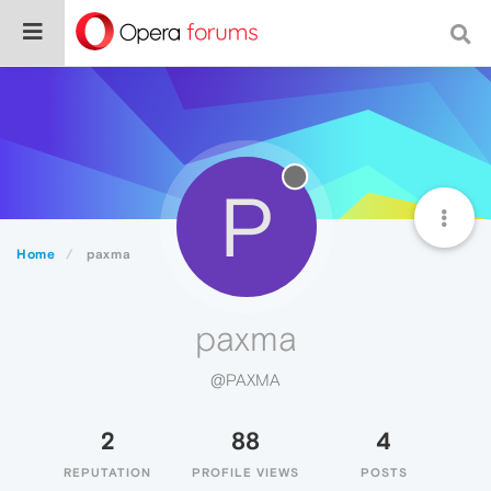
P
Home
paxma
paxma
@PAXMA
2
88
4
REPUTATION
PROFILE VIEWS
POSTS