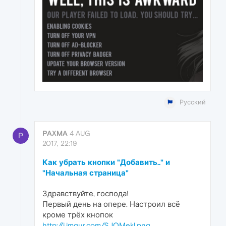
Русский
PAXMA
4 AUG
P
2017, 22:19
Как убрать кнопки "Добавить.." и
"Начальная страница"
Здравствуйте, господа!
Первый день на опере. Настроил всё
кроме трёх кнопок
http://i.imgur.com/SJQMekl.png