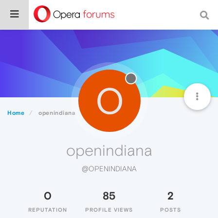
O
Home
openindiana
openindiana
@OPENINDIANA
0
85
2
REPUTATION
PROFILE VIEWS
POSTS