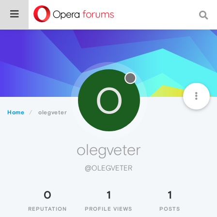
O
Home
olegveter
olegveter
@OLEGVETER
0
1
1
REPUTATION
PROFILE VIEWS
POSTS