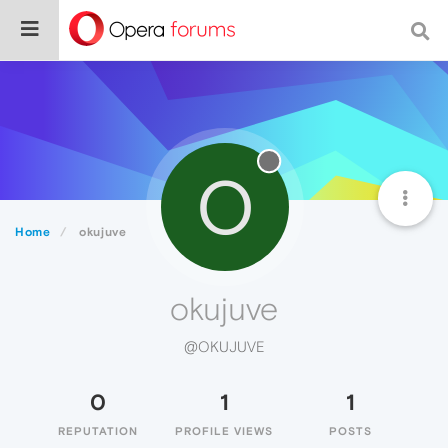
O
Home
okujuve
okujuve
@OKUJUVE
0
1
1
REPUTATION
PROFILE VIEWS
POSTS