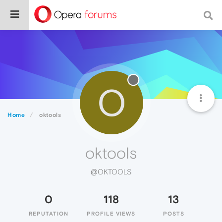
O
Home
oktools
oktools
@OKTOOLS
0
118
13
REPUTATION
PROFILE VIEWS
POSTS