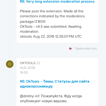
RE: Very long extension moderation process
Please post the extension. Made all the
corrections indicated by the moderators.
package/21805
OkTools - v4.3 was submitted. Awaiting
moderation.
oktools; Aug 22, 2019 12:35:01 PM UTC
Opera add-ons
OKTOOLS
22
O
AUG 2019,
19:53
RE: OkTools - Темы, Cтатусы для сайта
одноклассники.ру
@dmitriy-inf: Пожалуйста. Жду когда
опубликуют новую версию.