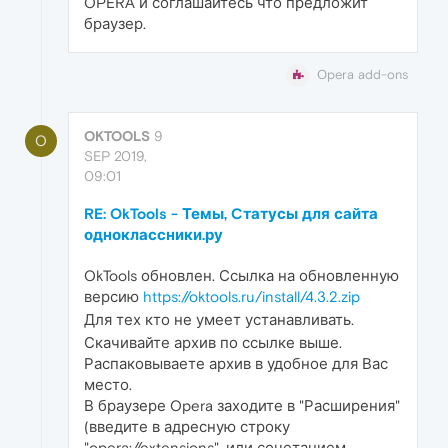
OPERA и соглашайтесь что предложит
браузер.
Opera add-ons
OKTOOLS
9
O
SEP 2019,
09:01
RE: OkTools - Темы, Cтатусы для сайта
одноклассники.ру
OkTools обновлен. Ссылка на обновленную
версию
https://oktools.ru/install/4.3.2.zip
Для тех кто не умеет устанавливать.
Скачивайте архив по ссылке выше.
Распаковываете архив в удобное для Вас
место.
В браузере Opera заходите в "Расширения"
(введите в адресную строку
"opera://extensions", или сочетанием