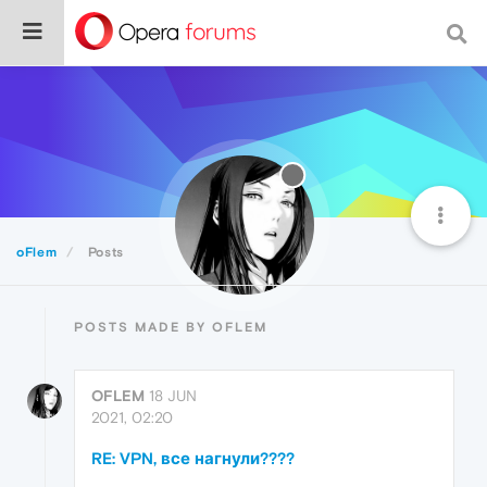
oFlem
Posts
POSTS MADE BY OFLEM
OFLEM
18 JUN
2021, 02:20
RE: VPN, все нагнули????