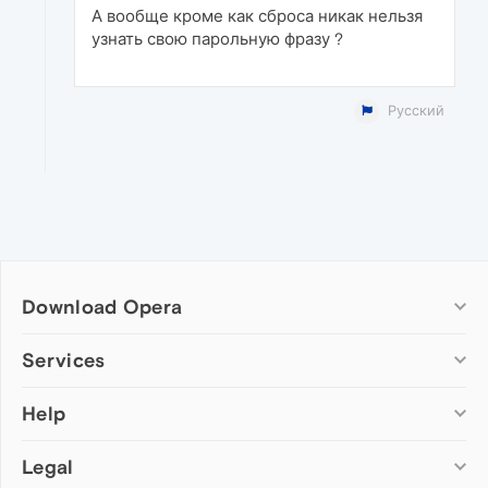
А вообще кроме как сброса никак нельзя
узнать свою парольную фразу ?
Русский
Download Opera
Computer browsers
Services
Opera for Windows
Help
Add-ons
Opera for Mac
Opera account
Opera for Linux
Legal
Wallpapers
Help & support
Opera beta version