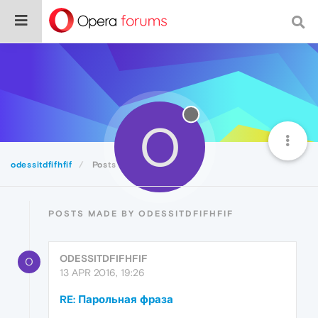
O
odessitdfifhfif
Posts
POSTS MADE BY ODESSITDFIFHFIF
ODESSITDFIFHFIF
O
13 APR 2016, 19:26
RE: Парольная фраза