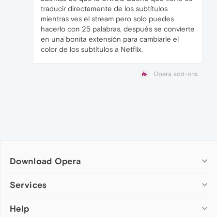
traducir directamente de los subtítulos
mientras ves el stream pero solo puedes
hacerlo con 25 palabras, después se convierte
en una bonita extensión para cambiarle el
color de los subtítulos a Netflix.
Opera add-ons
Download Opera
Computer browsers
Services
Opera for Windows
Help
Add-ons
Opera for Mac