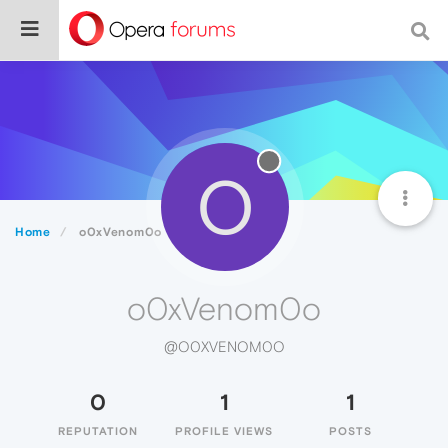
O
Home
o0xVenom0o
o0xVenom0o
@O0XVENOM0O
0
1
1
REPUTATION
PROFILE VIEWS
POSTS