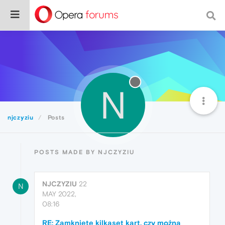
N
njczyziu
Posts
POSTS MADE BY NJCZYZIU
NJCZYZIU
22
N
MAY 2022,
08:16
RE: Zamknięte kilkaset kart, czy można