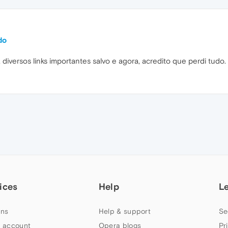
do
versos links importantes salvo e agora, acredito que perdi tudo. 
ices
Help
L
ns
Help & support
Se
 account
Opera blogs
Pr