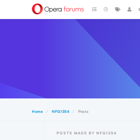
Home
NFG1354
Posts
POSTS MADE BY NFG1354