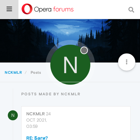
N
NCKMLR
Posts
POSTS MADE BY NCKMLR
NCKMLR
24
N
OCT 2021,
03:59
RE: Баги?