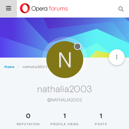
N
Home
nathalia2003
nathalia2003
@NATHALIA2003
0
1
1
REPUTATION
PROFILE VIEWS
POSTS