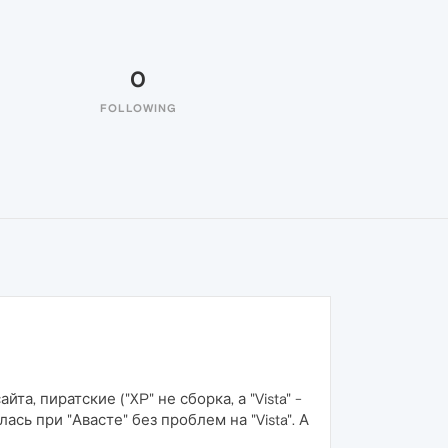
0
FOLLOWING
, пиратские ("XP" не сборка, а "Vista" -
ась при "Авасте" без проблем на "Vista". А