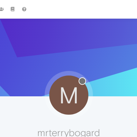
M
mrterrybogard