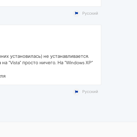
Русский
анних установилась) не устанавливается.
на "Vista" просто ничего. На "Windows XP"
уля
Русский