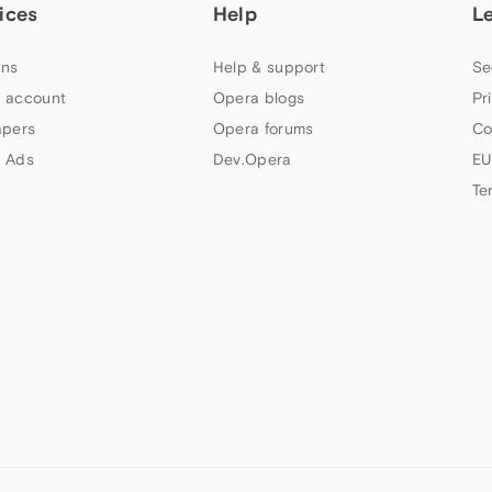
ices
Help
L
ns
Help & support
Se
 account
Opera blogs
Pr
apers
Opera forums
Co
 Ads
Dev.Opera
EU
Te