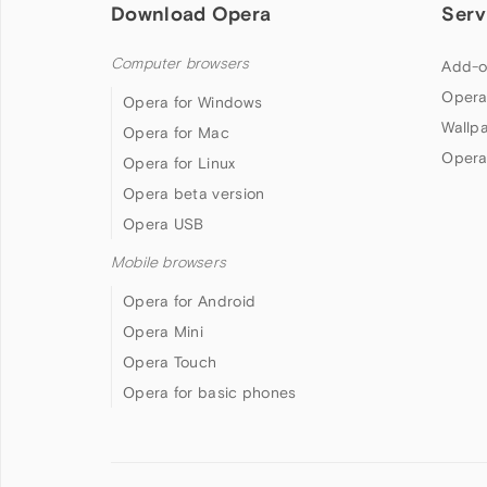
Download Opera
Serv
Computer browsers
Add-o
Opera
Opera for Windows
Wallp
Opera for Mac
Opera
Opera for Linux
Opera beta version
Opera USB
Mobile browsers
Opera for Android
Opera Mini
Opera Touch
Opera for basic phones