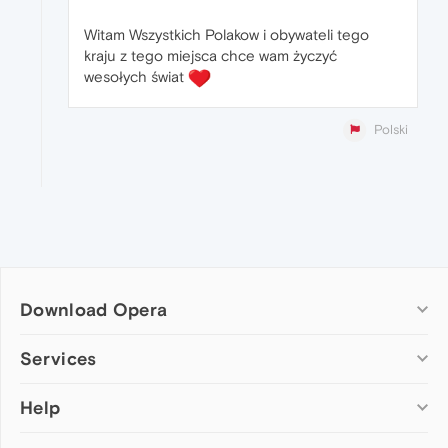
Witam Wszystkich Polakow i obywateli tego
kraju z tego miejsca chce wam życzyć
wesołych świat
Polski
Download Opera
Computer browsers
Services
Opera for Windows
Help
Add-ons
Opera for Mac
Opera account
Opera for Linux