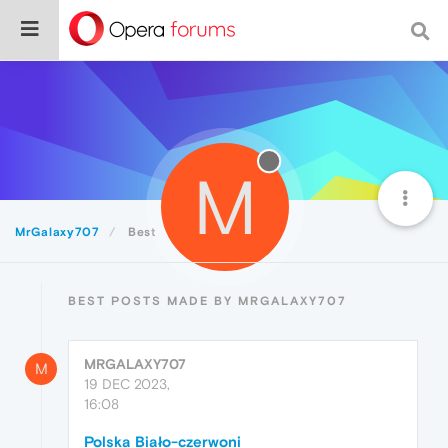
M
MrGalaxy707
Best
BEST POSTS MADE BY MRGALAXY707
MRGALAXY707
M
19 DEC 2023,
16:08
Polska Biało-czerwoni