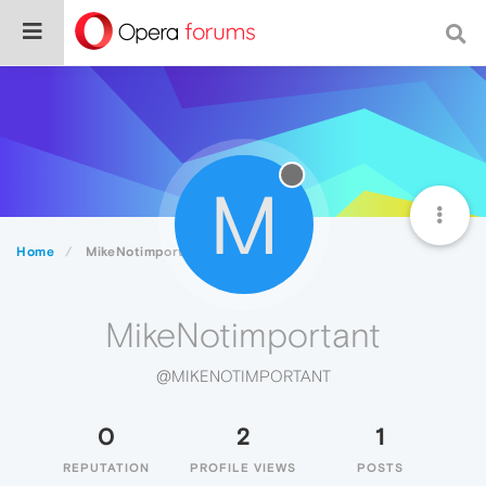
M
Home
MikeNotimportant
MikeNotimportant
@MIKENOTIMPORTANT
0
2
1
REPUTATION
PROFILE VIEWS
POSTS