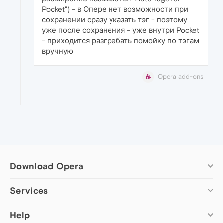
Pocket") - в Опере нет возможности при
сохранении сразу указать тэг - поэтому
уже после сохранения - уже внутри Pocket
- приходится разгребать помойку по тэгам
вручную
Opera add-ons
Download Opera
Computer browsers
Services
Opera for Windows
Help
Add-ons
Opera for Mac