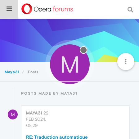
M
Maya31
Posts
POSTS MADE BY MAYA31
MAYA31
22
M
FEB 2024,
08:29
RE: Traduction automatique