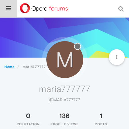
M
Home
maria777777
maria777777
@MARIA777777
0
136
1
REPUTATION
PROFILE VIEWS
POSTS