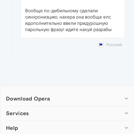
Вообще по-дибильному сделали
синхронизцию, нахера она вообще елс
идополнительно ввели придурошную
парольную фразу! идите нахуй разрабы
Русский
Download Opera
Computer browsers
Services
Opera for Windows
Help
Add-ons
Opera for Mac