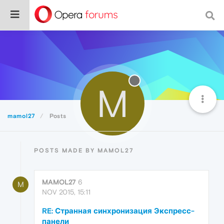
M
mamol27
Posts
POSTS MADE BY MAMOL27
MAMOL27
6
M
NOV 2015, 15:11
RE: Странная синхронизация Экспресс-
панели