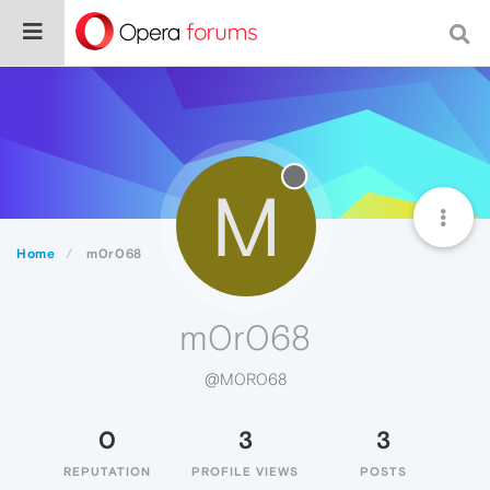
M
Home
m0r068
m0r068
@M0R068
0
3
3
REPUTATION
PROFILE VIEWS
POSTS